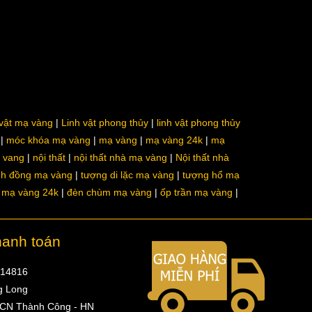
 vật mạ vàng
Linh vật phong thủy
linh vật phong thủy
móc khóa mạ vàng
mạ vàng
mạ vàng 24k
mạ
a vang
nội thất
nội thất nhà mạ vàng
Nội thất nhà
nh đồng mạ vàng
tượng di lặc mạ vàng
tượng hổ mạ
ô mạ vàng 24k
đèn chùm mạ vàng
ốp trần mạ vàng
hanh toán
314816
g Long
 CN Thành Công - HN