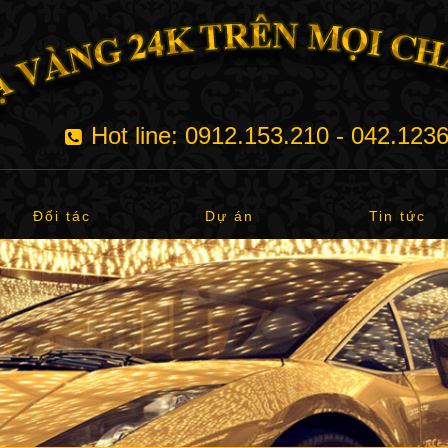
Hot line: 0912.153.210 - 042.123
Đối tác
Dự án
Tin tức