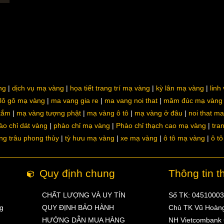
ng
dịch vụ mạ vàng
họa tiết trang trí mạ vàng
kỳ lân mạ vàng
linh
lô gô mạ vàng
ma vang gia re
ma vang noi that
mâm đúc mạ vàng
 tắm
mạ vàng tượng phật
mạ vàng ô tô
mạ vàng ở đâu
noi that m
ào chỉ dát vàng
phào chỉ mạ vàng
Phào chỉ thạch cao mạ vàng
tra
ng trâu phong thủy
tỳ hưu mạ vàng
xe mạ vàng
ô tô mạ vàng
ô t
Quy định chung
Thông tin t
CHẤT LƯỢNG VÀ UY TÍN
Số TK: 0451000
ng
QUY ĐỊNH BẢO HÀNH
Chủ TK Vũ Hoàn
HƯỚNG DẪN MUA HÀNG
NH Vietcombank