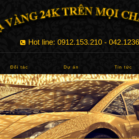
Hot line: 0912.153.210 - 042.123
Đối tác
Dự án
Tin tức