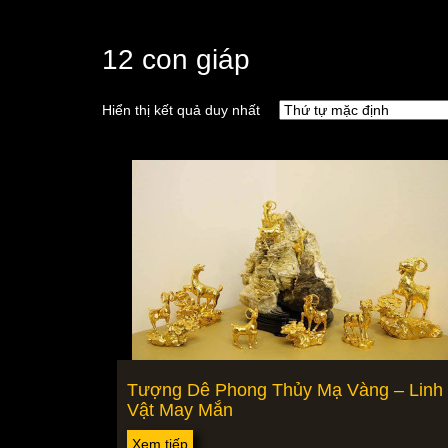
12 con giáp
Hiển thị kết quả duy nhất
Tượng Dê Phong Thủy Mạ Vàng – Linh
Vật May Mắn
Xem tiếp