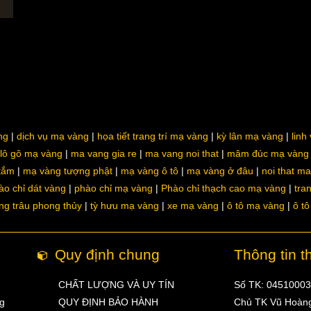
ng
dịch vụ mạ vàng
họa tiết trang trí mạ vàng
kỳ lân mạ vàng
linh
lô gô mạ vàng
ma vang gia re
ma vang noi that
mâm đúc mạ vàng
 tắm
mạ vàng tượng phật
mạ vàng ô tô
mạ vàng ở đâu
noi that m
ào chỉ dát vàng
phào chỉ mạ vàng
Phào chỉ thạch cao mạ vàng
tra
ng trâu phong thủy
tỳ hưu mạ vàng
xe mạ vàng
ô tô mạ vàng
ô t
Quy định chung
Thông tin t
CHẤT LƯỢNG VÀ UY TÍN
Số TK: 0451000
ng
QUY ĐỊNH BẢO HÀNH
Chủ TK Vũ Hoàn