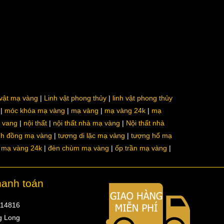
 vật mạ vàng
Linh vật phong thủy
linh vật phong thủy
móc khóa mạ vàng
mạ vàng
mạ vàng 24k
mạ
a vang
nội thất
nội thất nhà mạ vàng
Nội thất nhà
nh đồng mạ vàng
tượng di lặc mạ vàng
tượng hổ mạ
ô mạ vàng 24k
đèn chùm mạ vàng
ốp trần mạ vàng
hanh toán
314816
g Long