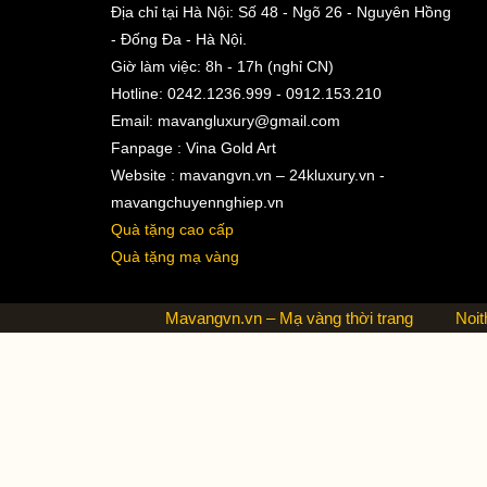
Địa chỉ tại Hà Nội: Số 48 - Ngõ 26 - Nguyên Hồng
- Đống Đa - Hà Nội.
Giờ làm việc: 8h - 17h (nghỉ CN)
Hotline: 0242.1236.999 - 0912.153.210
Email:
mavangluxury@gmail.com
Fanpage : Vina Gold Art
Website : mavangvn.vn – 24kluxury.vn -
mavangchuyennghiep.vn
Quà tặng cao cấp
Quà tặng mạ vàng
Mavangvn.vn – Mạ vàng thời trang
Noit