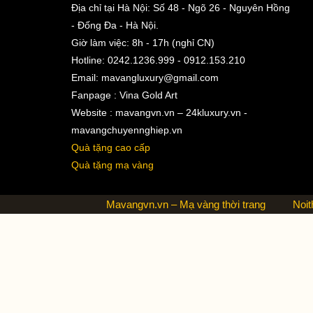
Địa chỉ tại Hà Nội: Số 48 - Ngõ 26 - Nguyên Hồng
- Đống Đa - Hà Nội.
Giờ làm việc: 8h - 17h (nghỉ CN)
Hotline: 0242.1236.999 - 0912.153.210
Email:
mavangluxury@gmail.com
Fanpage : Vina Gold Art
Website : mavangvn.vn – 24kluxury.vn -
mavangchuyennghiep.vn
Quà tặng cao cấp
Quà tặng mạ vàng
Mavangvn.vn – Mạ vàng thời trang
Noit