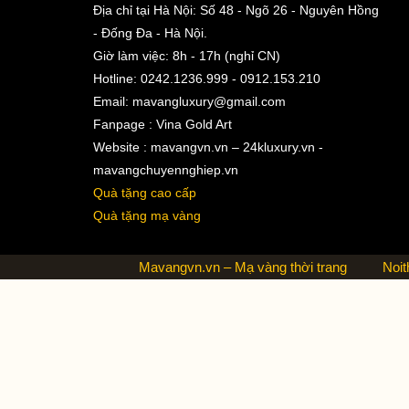
Địa chỉ tại Hà Nội: Số 48 - Ngõ 26 - Nguyên Hồng
- Đống Đa - Hà Nội.
Giờ làm việc: 8h - 17h (nghỉ CN)
Hotline: 0242.1236.999 - 0912.153.210
Email:
mavangluxury@gmail.com
Fanpage : Vina Gold Art
Website : mavangvn.vn – 24kluxury.vn -
mavangchuyennghiep.vn
Quà tặng cao cấp
Quà tặng mạ vàng
Mavangvn.vn – Mạ vàng thời trang
Noit