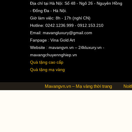
Địa chỉ tại Hà Nội: Số 48 - Ngõ 26 - Nguyên Hồng
- Đống Đa - Hà Nội.
Giờ làm việc: 8h - 17h (nghỉ CN)
Hotline: 0242.1236.999 - 0912.153.210
Email:
mavangluxury@gmail.com
Fanpage : Vina Gold Art
Website : mavangvn.vn – 24kluxury.vn -
mavangchuyennghiep.vn
Quà tặng cao cấp
Quà tặng mạ vàng
Mavangvn.vn – Mạ vàng thời trang
Noit