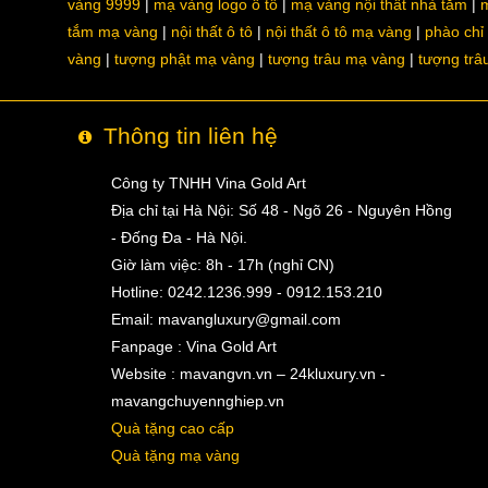
vàng 9999
mạ vàng logo ô tô
mạ vàng nội thất nhà tắm
m
tắm mạ vàng
nội thất ô tô
nội thất ô tô mạ vàng
phào chỉ
vàng
tượng phật mạ vàng
tượng trâu mạ vàng
tượng trâ
Thông tin liên hệ
Công ty TNHH Vina Gold Art
Địa chỉ tại Hà Nội: Số 48 - Ngõ 26 - Nguyên Hồng
- Đống Đa - Hà Nội.
Giờ làm việc: 8h - 17h (nghỉ CN)
Hotline: 0242.1236.999 - 0912.153.210
Email:
mavangluxury@gmail.com
Fanpage : Vina Gold Art
Website : mavangvn.vn – 24kluxury.vn -
mavangchuyennghiep.vn
Quà tặng cao cấp
Quà tặng mạ vàng