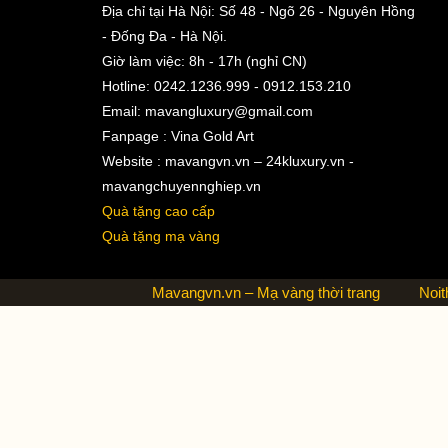
Địa chỉ tại Hà Nội: Số 48 - Ngõ 26 - Nguyên Hồng
- Đống Đa - Hà Nội.
Giờ làm việc: 8h - 17h (nghỉ CN)
Hotline: 0242.1236.999 - 0912.153.210
Email:
mavangluxury@gmail.com
Fanpage : Vina Gold Art
Website : mavangvn.vn – 24kluxury.vn -
mavangchuyennghiep.vn
Quà tặng cao cấp
Quà tặng mạ vàng
Mavangvn.vn – Mạ vàng thời trang
Noit