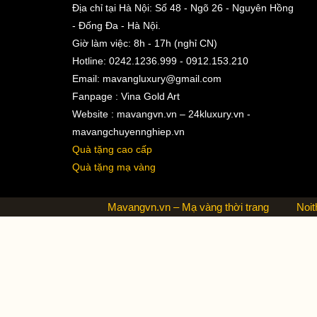
Địa chỉ tại Hà Nội: Số 48 - Ngõ 26 - Nguyên Hồng
- Đống Đa - Hà Nội.
Giờ làm việc: 8h - 17h (nghỉ CN)
Hotline: 0242.1236.999 - 0912.153.210
Email:
mavangluxury@gmail.com
Fanpage : Vina Gold Art
Website : mavangvn.vn – 24kluxury.vn -
mavangchuyennghiep.vn
Quà tặng cao cấp
Quà tặng mạ vàng
Mavangvn.vn – Mạ vàng thời trang
Noit