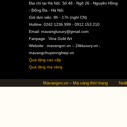
Địa chỉ tại Hà Nội: Số 48 - Ngõ 26 - Nguyên Hồng
- Đống Đa - Hà Nội.
Giờ làm việc: 8h - 17h (nghỉ CN)
Hotline: 0242.1236.999 - 0912.153.210
Email:
mavangluxury@gmail.com
Fanpage : Vina Gold Art
Website : mavangvn.vn – 24kluxury.vn -
mavangchuyennghiep.vn
Quà tặng cao cấp
Quà tặng mạ vàng
Mavangvn.vn – Mạ vàng thời trang
Noit