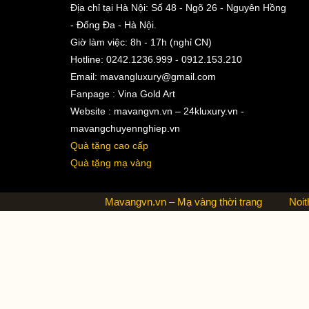
Địa chỉ tại Hà Nội: Số 48 - Ngõ 26 - Nguyên Hồng
- Đống Đa - Hà Nội.
Giờ làm việc: 8h - 17h (nghỉ CN)
Hotline: 0242.1236.999 - 0912.153.210
Email:
mavangluxury@gmail.com
Fanpage : Vina Gold Art
Website : mavangvn.vn – 24kluxury.vn -
mavangchuyennghiep.vn
Quà tặng cao cấp
Quà tặng mạ vàng
Mavangvn.vn – Mạ vàng thời trang
Noit