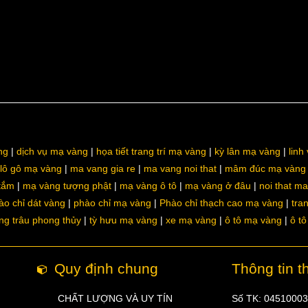
ng
dịch vụ mạ vàng
họa tiết trang trí mạ vàng
kỳ lân mạ vàng
linh
lô gô mạ vàng
ma vang gia re
ma vang noi that
mâm đúc mạ vàng
 tắm
mạ vàng tượng phật
mạ vàng ô tô
mạ vàng ở đâu
noi that m
ào chỉ dát vàng
phào chỉ mạ vàng
Phào chỉ thạch cao mạ vàng
tra
ng trâu phong thủy
tỳ hưu mạ vàng
xe mạ vàng
ô tô mạ vàng
ô t
Quy định chung
Thông tin t
CHẤT LƯỢNG VÀ UY TÍN
Số TK: 0451000