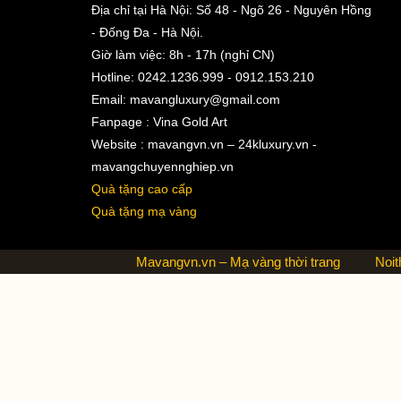
Địa chỉ tại Hà Nội: Số 48 - Ngõ 26 - Nguyên Hồng
- Đống Đa - Hà Nội.
Giờ làm việc: 8h - 17h (nghỉ CN)
Hotline: 0242.1236.999 - 0912.153.210
Email:
mavangluxury@gmail.com
Fanpage : Vina Gold Art
Website : mavangvn.vn – 24kluxury.vn -
mavangchuyennghiep.vn
Quà tặng cao cấp
Quà tặng mạ vàng
Mavangvn.vn – Mạ vàng thời trang
Noit