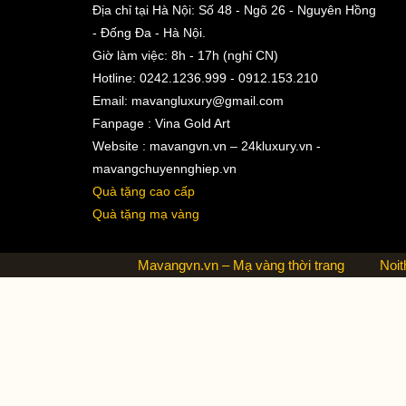
Địa chỉ tại Hà Nội: Số 48 - Ngõ 26 - Nguyên Hồng
- Đống Đa - Hà Nội.
Giờ làm việc: 8h - 17h (nghỉ CN)
Hotline: 0242.1236.999 - 0912.153.210
Email:
mavangluxury@gmail.com
Fanpage : Vina Gold Art
Website : mavangvn.vn – 24kluxury.vn -
mavangchuyennghiep.vn
Quà tặng cao cấp
Quà tặng mạ vàng
Mavangvn.vn – Mạ vàng thời trang
Noit